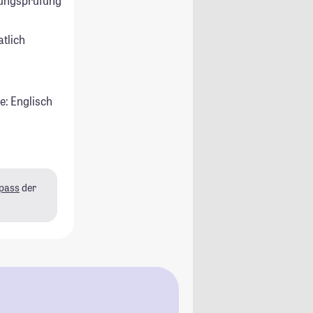
ungsprüfung
atlich
e: Englisch
pass
der