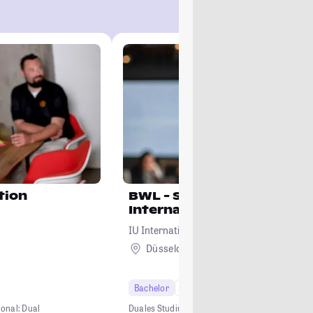
tion
BWL - Spezialisierung
International Managemen
IU Internationale Hochschule
Düsseldorf + 23
Bachelor
7 Semester
ional: Dual
Duales Studium
0 € Studiengebühren
Kein NC