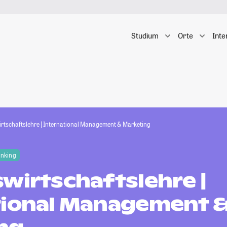
Studium
Orte
Inte
irtschaftslehre | International Management & Marketing
anking
wirtschaftslehre |
tional Management 