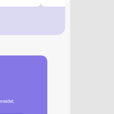
neidet.