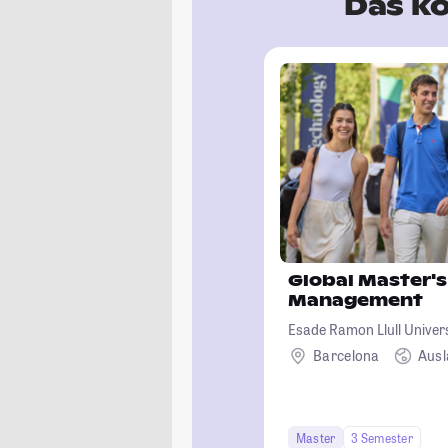
Das kö
Global Master's
Management
Esade Ramon Llull Univer
Barcelona
Aus
Master
3 Semester