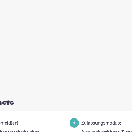
acts
nfeld(er):
Zulassungsmodus: