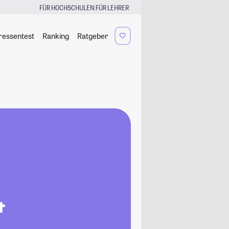
|
FÜR HOCHSCHULEN
FÜR LEHRER
ressentest
Ranking
Ratgeber
&