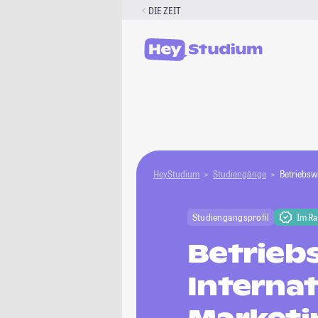
Zum
DIE ZEIT
Inhalt
springen
HeyStudium
Studiengänge
Betriebsw
Studiengangsprofil
Im R
Betriebs
Interna