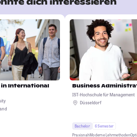
nnte dich interessieren
 in International
Business Administra
IST-Hochschule für Management
sity
Düsseldorf
land
Bachelor
6 Semester
Praxisnah
Moderne Lehrmethoden
Opt