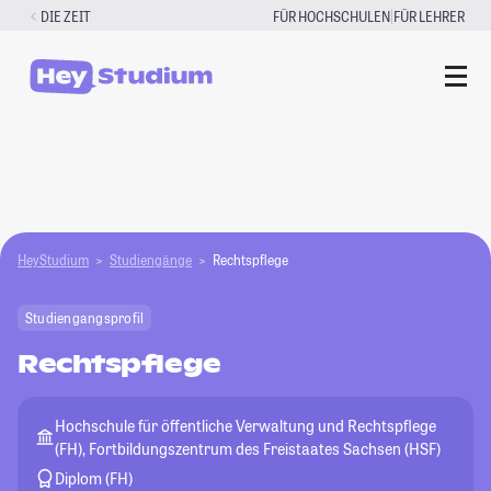
Zum
|
DIE ZEIT
FÜR HOCHSCHULEN
FÜR LEHRER
Inhalt
springen
HeyStudium
Studiengänge
Rechtspflege
Studiengangsprofil
Rechtspflege
Hochschule für öffentliche Verwaltung und Rechtspflege
(FH), Fortbildungszentrum des Freistaates Sachsen (HSF)
Diplom (FH)