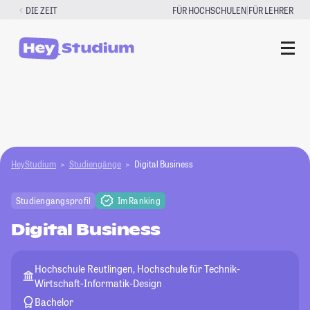
Zum
|
DIE ZEIT
FÜR HOCHSCHULEN
FÜR LEHRER
Inhalt
springen
HeyStudium
Studiengänge
Digital Business
Studiengangsprofil
Im Ranking
Digital Business
Hochschule Reutlingen, Hochschule für Technik-
Wirtschaft-Informatik-Design
Bachelor