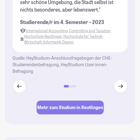
sehr schöne Umgebung, die Stadt selbst ist
Ca
nichts besonderes, aber lebenswert."
Na
be
Studierende/r im 4. Semester – 2023
Au
International Accounting, Controlling and Taxation
St
Hochschule Reutlingen, Hochschule für Technik-
Wirtschaft-Informatik-Design
Quelle: HeyStudium-Anschlussfragebogen der CHE-
Studierendenbefragung, HeyStudium User:innen-
Befragung
Mehr zum Studium in Reutlingen