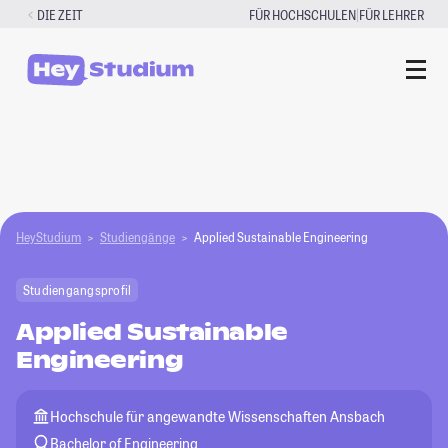
Zum
|
DIE ZEIT
FÜR HOCHSCHULEN
FÜR LEHRER
Inhalt
springen
HeyStudium
Studiengänge
Applied Sustainable Engineering
Studiengangsprofil
Applied Sustainable
Engineering
Hochschule für angewandte Wissenschaften Ansbach
Bachelor of Engineering