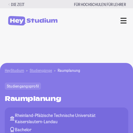
Zum
|
DIE ZEIT
FÜR HOCHSCHULEN
FÜR LEHRER
Inhalt
springen
HeyStudium
Studiengänge
Raumplanung
Studiengangsprofil
Raumplanung
Rheinland-Pfälzische Technische Universität
Kaiserslautern-Landau
Bachelor