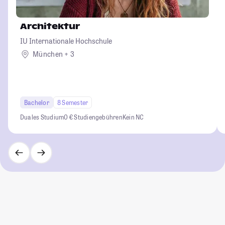
Architektur
IU Internationale Hochschule
München + 3
Bachelor
8 Semester
Duales Studium
0 € Studiengebühren
Kein NC