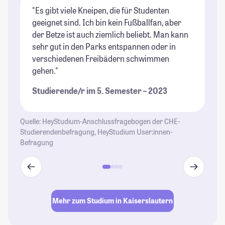
"Es gibt viele Kneipen, die für Studenten
"K
geeignet sind. Ich bin kein Fußballfan, aber
ge
der Betze ist auch ziemlich beliebt. Man kann
fi
sehr gut in den Parks entspannen oder in
de
verschiedenen Freibädern schwimmen
od
gehen."
li
ic
Studierende/r im 5. Semester – 2023
se
St
Quelle: HeyStudium-Anschlussfragebogen der CHE-
Studierendenbefragung, HeyStudium User:innen-
Befragung
Mehr zum Studium in Kaiserslautern