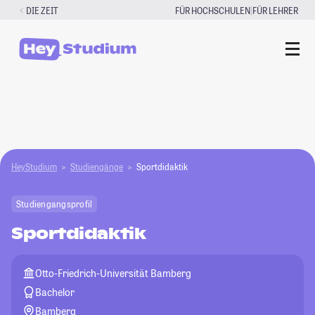
Zum
|
DIE ZEIT
FÜR HOCHSCHULEN
FÜR LEHRER
Inhalt
springen
HeyStudium
Studiengänge
Sportdidaktik
Studiengangsprofil
Sportdidaktik
Otto-Friedrich-Universität Bamberg
Bachelor
Bamberg