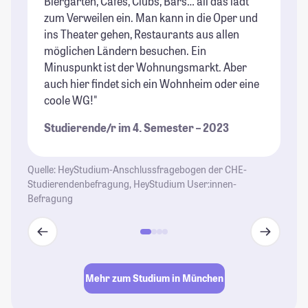
Biergärten, Cafés, Clubs, Bars… all das lädt
Be
zum Verweilen ein. Man kann in die Oper und
Pr
ins Theater gehen, Restaurants aus allen
ab
möglichen Ländern besuchen. Ein
wo
Minuspunkt ist der Wohnungsmarkt. Aber
he
auch hier findet sich ein Wohnheim oder eine
St
coole WG!"
Studierende/r im 4. Semester – 2023
Quelle: HeyStudium-Anschlussfragebogen der CHE-
Studierendenbefragung, HeyStudium User:innen-
Befragung
Mehr zum Studium in München