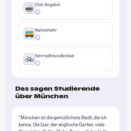
Club-Angebot
Nahverkehr
Fahrradfreundlichkeit
Das sagen Studierende
über München
"München ist die gemütlichste Stadt, die ich
"I
kenne. Die Isar, der englische Garten, viele
wu