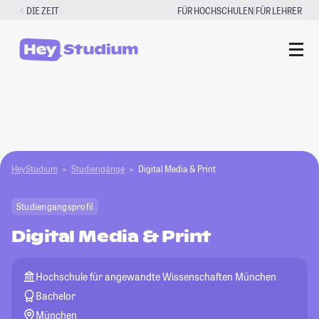
Zum
|
DIE ZEIT
FÜR HOCHSCHULEN
FÜR LEHRER
Inhalt
springen
HeyStudium
Studiengänge
Digital Media & Print
Studiengangsprofil
Digital Media & Print
Hochschule für angewandte Wissenschaften München
Bachelor
München