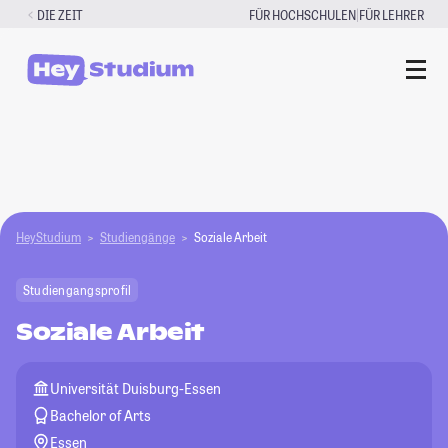
Zum
|
DIE ZEIT
FÜR HOCHSCHULEN
FÜR LEHRER
Inhalt
springen
HeyStudium
Studiengänge
Soziale Arbeit
Studiengangsprofil
Soziale Arbeit
Universität Duisburg-Essen
Bachelor of Arts
Essen