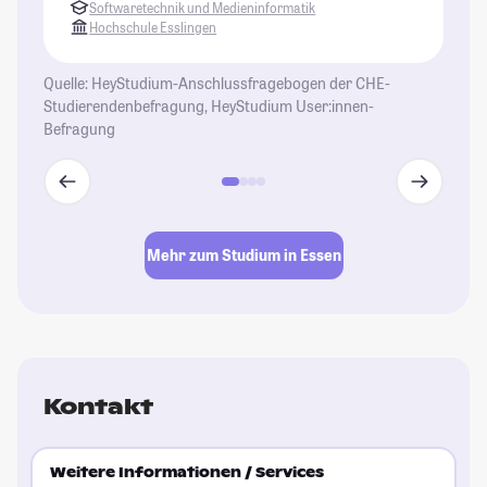
Softwaretechnik und Medieninformatik
St
Hochschule Esslingen
Quelle: HeyStudium-Anschlussfragebogen der CHE-
Studierendenbefragung, HeyStudium User:innen-
Befragung
Mehr zum Studium in Essen
Kontakt
Weitere Informationen / Services