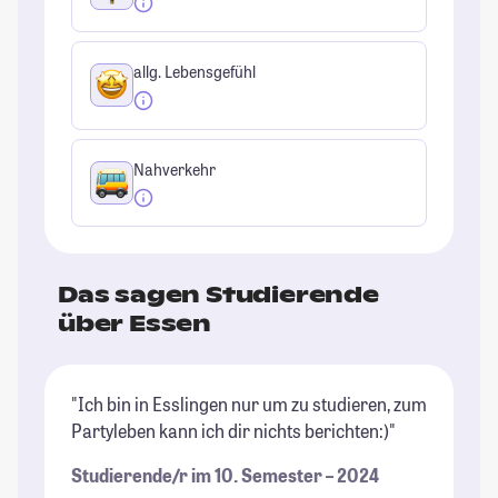
allg. Lebensgefühl
Nahverkehr
Das sagen Studierende
über Essen
"Ich bin in Esslingen nur um zu studieren, zum
"D
Partyleben kann ich dir nichts berichten:)"
ty
k
Studierende/r im 10. Semester – 2024
do