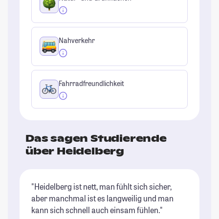
Nahverkehr
Fahrradfreundlichkeit
Das sagen Studierende
über Heidelberg
"Heidelberg ist nett, man fühlt sich sicher,
"H
aber manchmal ist es langweilig und man
mi
kann sich schnell auch einsam fühlen."
in