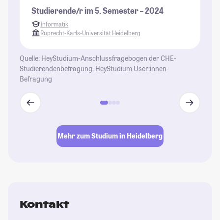
Studierende/r im 5. Semester – 2024
St
Informatik
Ruprecht-Karls-Universität Heidelberg
Quelle: HeyStudium-Anschlussfragebogen der CHE-
Studierendenbefragung, HeyStudium User:innen-
Befragung
Mehr zum Studium in Heidelberg
Kontakt