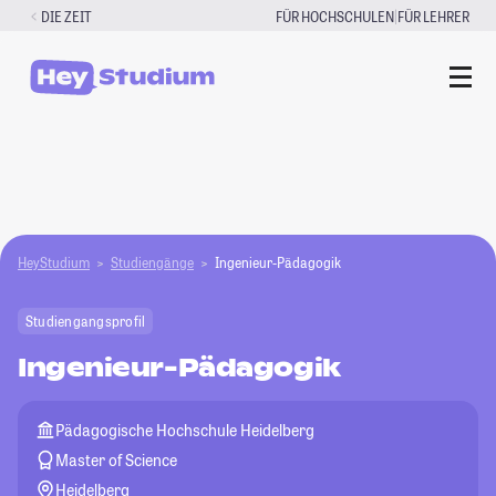
Zum
|
DIE ZEIT
FÜR HOCHSCHULEN
FÜR LEHRER
Inhalt
springen
HeyStudium
Studiengänge
Ingenieur-Pädagogik
Studiengangsprofil
Ingenieur-Pädagogik
Pädagogische Hochschule Heidelberg
Master of Science
Heidelberg