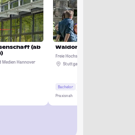
enschaft (ab
Waldorfpädagogik
)
Freie Hochschule Stuttgart Seminar für
nd Medien Hannover
Waldorfpädagogik
Stuttgart
Ausland
Bachelor
6 Semester
Lehramt
Praxisnah