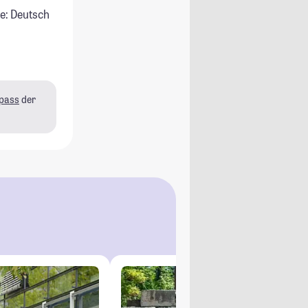
e: Deutsch
pass
der