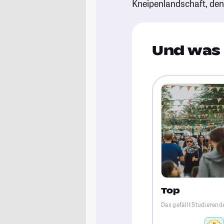
Kneipenlandschaft, de
Und was 
Top
Das gefällt Studierend