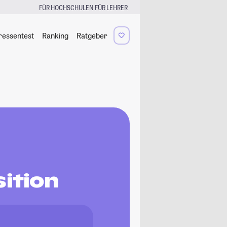
|
FÜR HOCHSCHULEN
FÜR LEHRER
ressentest
Ranking
Ratgeber
ition