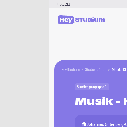
Zum
DIE ZEIT
Inhalt
springen
HeyStudium
Studiengänge
Musik - K
Studiengangsprofil
Musik -
Johannes Gutenberg-U