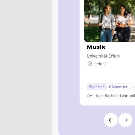
Musik
Universität Erfurt
Erfurt
Bachelor
6 Semester
L
Zwei-Fach-Bachelor
Lehramt