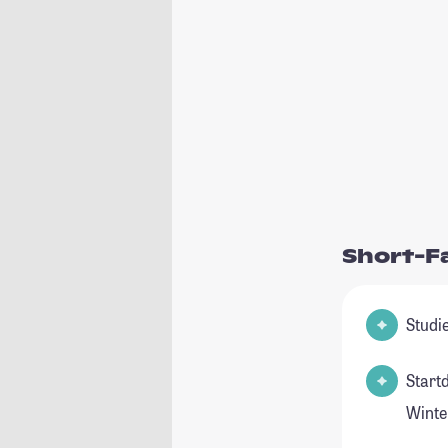
Short-F
Start
Winte