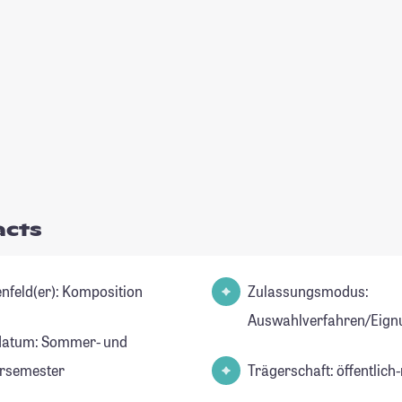
acts
Studienfeld(er): Komposition
Zulassungsmodus:
Auswahlverfahren/Eign
datum: Sommer- und
rsemester
Trägerschaft: öffentlich-