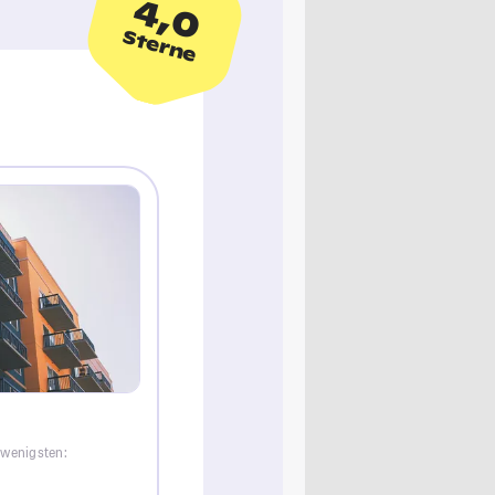
4,0
Sterne
 wenigsten: