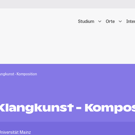
Studium
Orte
Inte
langkunst - Komposition
 Klangkunst - Kompos
niversität Mainz