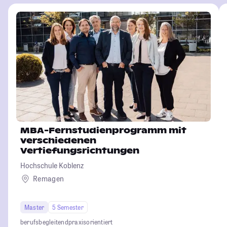
MBA-Fernstudienprogramm mit
verschiedenen
Vertiefungsrichtungen
Hochschule Koblenz
Remagen
Master
5 Semester
berufsbegleitend
praxisorientiert