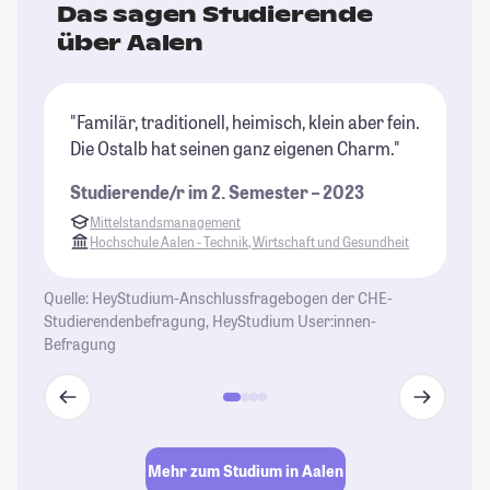
Das sagen Studierende
über Aalen
"Familär, traditionell, heimisch, klein aber fein.
"I
Die Ostalb hat seinen ganz eigenen Charm."
gu
Ab
Studierende/r im 2. Semester – 2023
ne
Mittelstandsmanagement
St
Hochschule Aalen - Technik, Wirtschaft und Gesundheit
Quelle: HeyStudium-Anschlussfragebogen der CHE-
Studierendenbefragung, HeyStudium User:innen-
Befragung
Mehr zum Studium in Aalen