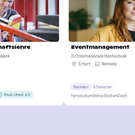
haftslehre
Eventmanagement
übeck
IU Internationale Hochschule
Erfurt
Remote
Bachelor
6 Semester
Studi-Urteil: 4.0
Fernstudium
Online Studium
Event