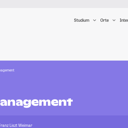
Studium
Orte
Inte
nagement
management
Franz Liszt Weimar