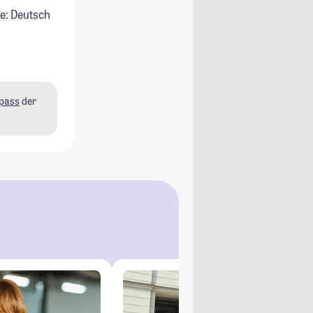
e: Deutsch
pass
der