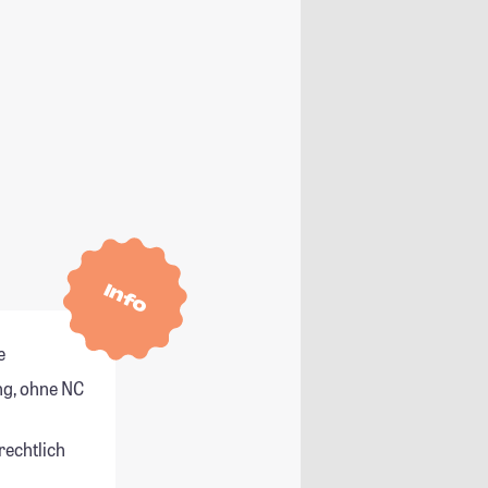
Info
e
g, ohne NC
rechtlich