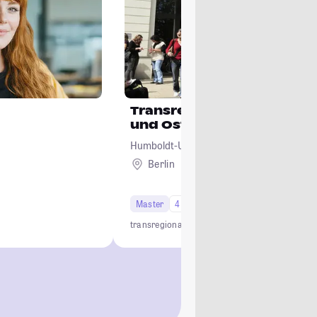
Transregionale Studien (M
und Osteuropa)
Humboldt-Universität zu Berlin
Berlin
Master
4 Semester
transregional
Osteuropa
Slawistik