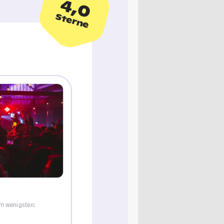
4,0
Sterne
am wenigsten: