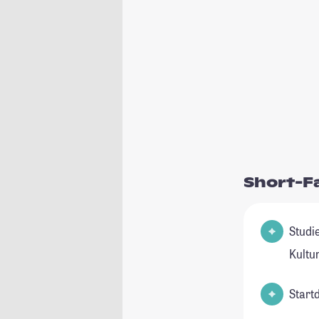
Short-F
Studienfeld(e
Kult
Start