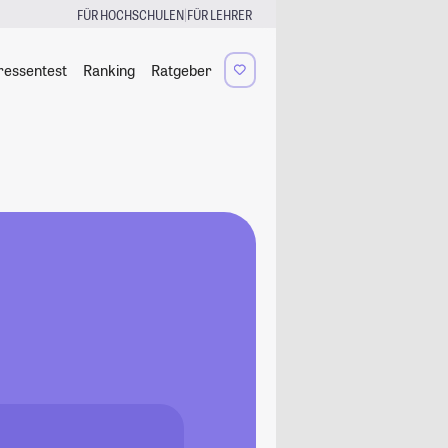
|
FÜR HOCHSCHULEN
FÜR LEHRER
ressentest
Ranking
Ratgeber