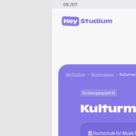
Zum
DIE ZEIT
Inhalt
springen
HeyStudium
Studiengänge
Kulturma
Studiengangsprofil
Kultur
Hochschule für Musik 