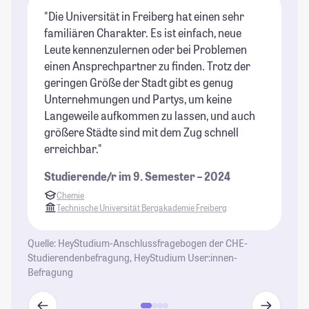
"Die Universität in Freiberg hat einen sehr
"E
familiären Charakter. Es ist einfach, neue
Fr
Leute kennenzulernen oder bei Problemen
vo
einen Ansprechpartner zu finden. Trotz der
an
geringen Größe der Stadt gibt es genug
Ve
Unternehmungen und Partys, um keine
St
Langeweile aufkommen zu lassen, und auch
größere Städte sind mit dem Zug schnell
erreichbar."
Studierende/r im 9. Semester – 2024
Chemie
Technische Universität Bergakademie Freiberg
Quelle: HeyStudium-Anschlussfragebogen der CHE-
Studierendenbefragung, HeyStudium User:innen-
Befragung