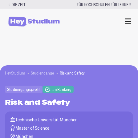
Zum
|
DIE ZEIT
FÜR HOCHSCHULEN
FÜR LEHRER
Inhalt
springen
HeyStudium
Studiengänge
Risk and Safety
Studiengangsprofil
Im Ranking
Risk and Safety
Technische Universität München
Master of Science
München