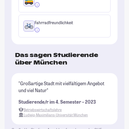
Fahrradfreundlichkeit
Das sagen Studierende
über München
"Großartige Stadt mit vielfältigem Angebot
"M
und viel Natur"
St
Un
Studierende/r im 4. Semester – 2023
dr
Betriebswirtschaftslehre
Um
Ludwig-Maximilians-Universität München
St