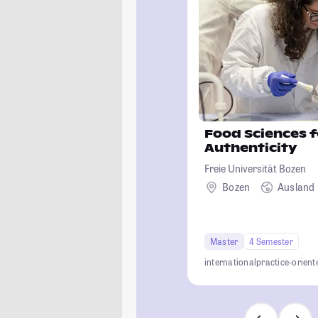
Food Sciences f
Authenticity
Freie Universität Bozen
Bozen
Ausland
Master
4 Semester
international
practice-orient