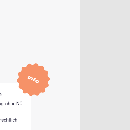
Info
e
g, ohne NC
rechtlich