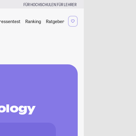
|
FÜR HOCHSCHULEN
FÜR LEHRER
ressentest
Ranking
Ratgeber
ology