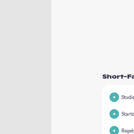
Short-F
Start
Regel