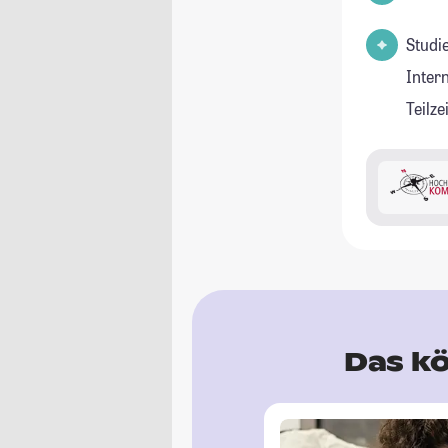
Studi
Inter
Teilz
Das kö