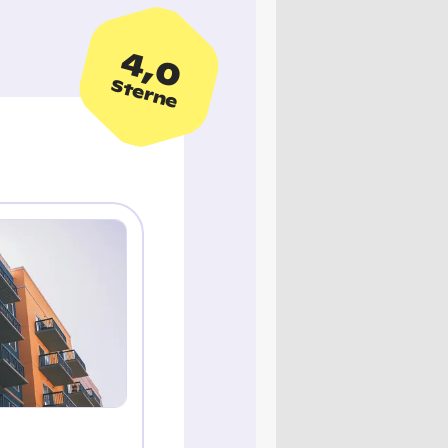
4,0
Sterne