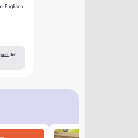
e: Englisch
pass
der