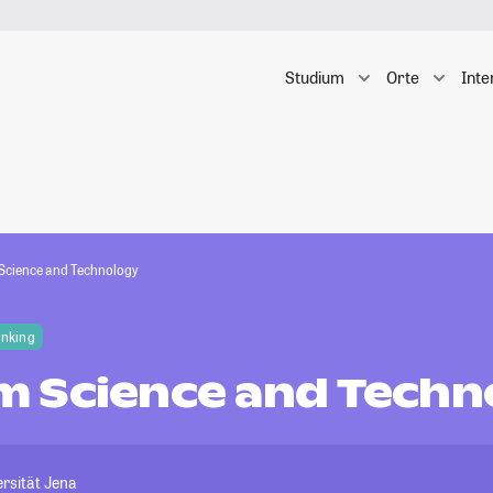
Studium
Orte
Inte
cience and Technology
anking
 Science and Techn
ersität Jena