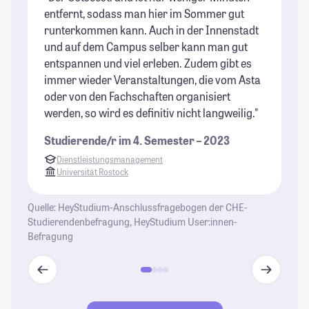
entfernt, sodass man hier im Sommer gut
Fa
runterkommen kann. Auch in der Innenstadt
ma
und auf dem Campus selber kann man gut
be
entspannen und viel erleben. Zudem gibt es
ab
immer wieder Veranstaltungen, die vom Asta
Ba
oder von den Fachschaften organisiert
di
werden, so wird es definitiv nicht langweilig."
im
St
Studierende/r im 4. Semester – 2023
ka
Dienstleistungsmanagement
wi
Universität Rostock
St
Quelle: HeyStudium-Anschlussfragebogen der CHE-
Studierendenbefragung, HeyStudium User:innen-
Befragung