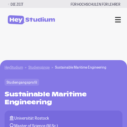
Zum
|
DIE ZEIT
FÜR HOCHSCHULEN
FÜR LEHRER
Inhalt
springen
HeyStudium
Studiengänge
Sustainable Maritime Engineering
Studiengangsprofil
Sustainable Maritime
Engineering
Universität Rostock
Master of Science (M.Sc.)