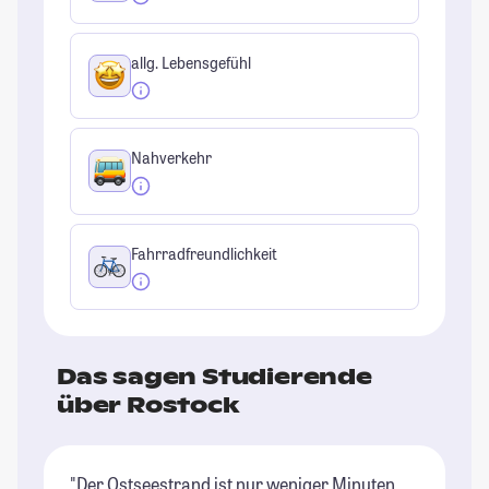
allg. Lebensgefühl
Nahverkehr
Fahrradfreundlichkeit
Das sagen Studierende
über Rostock
"Der Ostseestrand ist nur weniger Minuten
"I