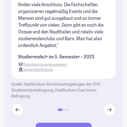
finden viele Anschluss. Die Fachschaften
un
organisieren regelmäßig Events und die
en
Mensen sind gut ausgebaut und so immer
im
Treffpunkt von vielen. Dann gibt es noch die
od
Ostsee und den Stadthafen und relativ viele
we
studierendenclubs und Bars. Man hat also
St
ordentlich Angebot."
Studierende/r im 5. Semester – 2023
Dienstleistungsmanagement
Universität Rostock
Quelle: HeyStudium-Anschlussfragebogen der CHE-
Studierendenbefragung, HeyStudium User:innen-
Befragung