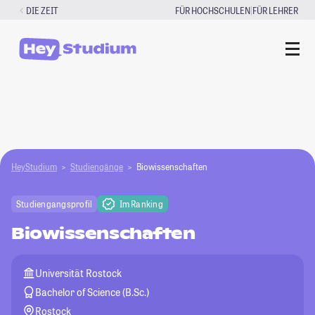
Zum
|
DIE ZEIT
FÜR HOCHSCHULEN
FÜR LEHRER
Inhalt
springen
HeyStudium
Studiengänge
Biowissenschaften
Studiengangsprofil
Im Ranking
Biowissenschaften
Universität Rostock
Bachelor of Science (B.Sc.)
Rostock