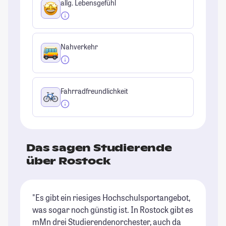
allg. Lebensgefühl
Nahverkehr
Fahrradfreundlichkeit
Das sagen Studierende
über Rostock
"Es gibt ein riesiges Hochschulsportangebot,
"D
was sogar noch günstig ist. In Rostock gibt es
en
mMn drei Studierendenorchester, auch da
ru