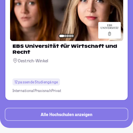
EBS Universität für Wirtschaft und
Recht
Oestrich-Winkel
12 passende Studiengänge
International
Praxisnah
Privat
Alle Hochschulen anzeigen