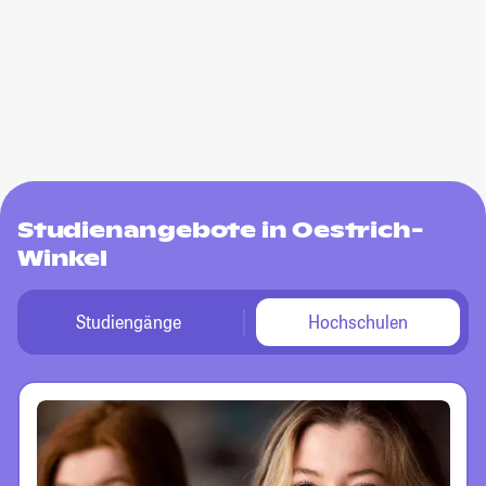
Studienangebote in Oestrich-
Winkel
Studiengänge
Hochschulen