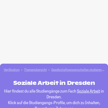
HeyStudium
Themenübersicht
Gesellschafts­­wissenschaften studieren
S
Soziale Arbeit in Dresden
Hier findest du alle Studiengänge zum Fach
Soziale Arbeit
in
Dresden.
Klick auf die Studiengangs-Profile, um dich zu Inhalten,