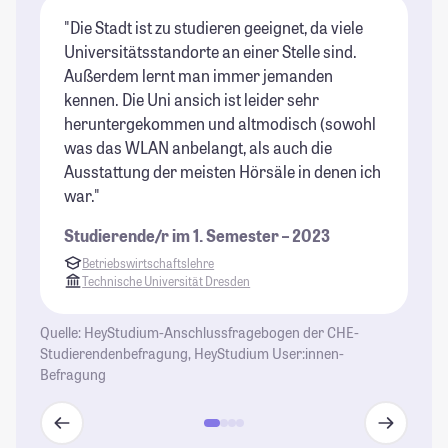
"Die Stadt ist zu studieren geeignet, da viele
"D
Universitätsstandorte an einer Stelle sind.
Pe
Außerdem lernt man immer jemanden
St
kennen. Die Uni ansich ist leider sehr
heruntergekommen und altmodisch (sowohl
was das WLAN anbelangt, als auch die
Ausstattung der meisten Hörsäle in denen ich
war."
Studierende/r im 1. Semester – 2023
Betriebswirtschaftslehre
Technische Universität Dresden
Quelle: HeyStudium-Anschlussfragebogen der CHE-
Studierendenbefragung, HeyStudium User:innen-
Befragung