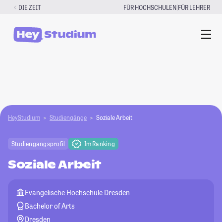
Zum
|
DIE ZEIT
FÜR HOCHSCHULEN
FÜR LEHRER
Inhalt
springen
HeyStudium
Studiengänge
Soziale Arbeit
Studiengangsprofil
Im Ranking
Soziale Arbeit
Evangelische Hochschule Dresden
Bachelor of Arts
Dresden