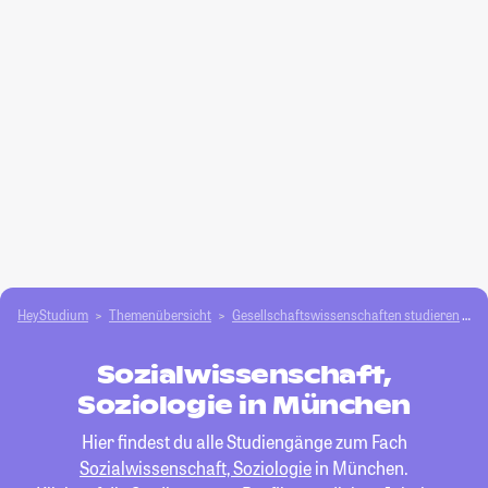
HeyStudium
Themenübersicht
Gesellschafts­­wissenschaften studieren
S
Sozialwissenschaft,
Soziologie in München
Hier findest du alle Studiengänge zum Fach
Sozialwissenschaft, Soziologie
in München.