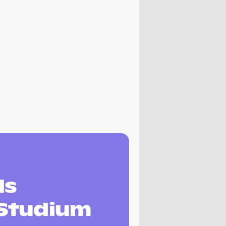
ls
 Studium