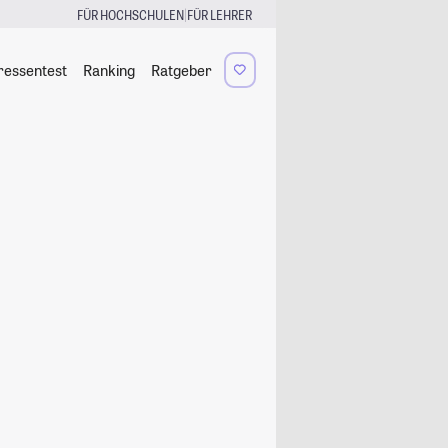
|
FÜR HOCHSCHULEN
FÜR LEHRER
ressentest
Ranking
Ratgeber