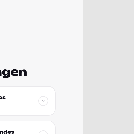
agen
es
endes