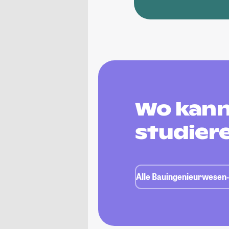
Wo kann
studier
Alle Bauingenieurwesen-