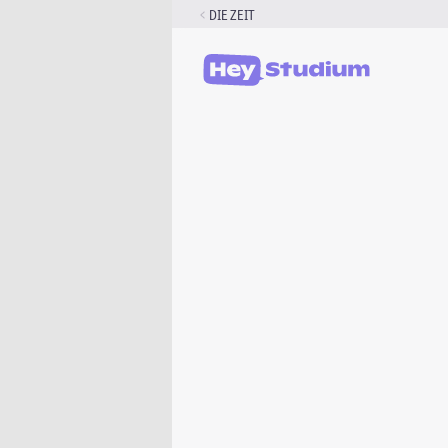
Zum
DIE ZEIT
Inhalt
springen