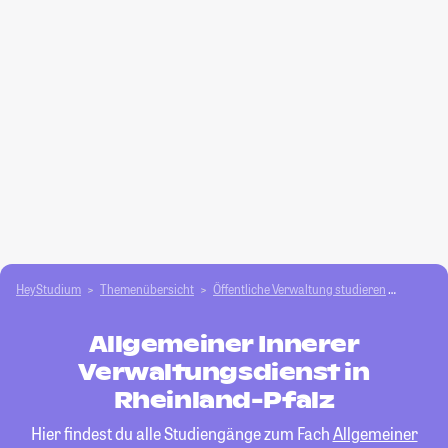
HeyStudium
Themenübersicht
Öffentliche Verwaltung studieren
Allgeme
Allgemeiner Innerer
Verwaltungsdienst in
Rheinland-Pfalz
Hier findest du alle Studiengänge zum Fach
Allgemeiner