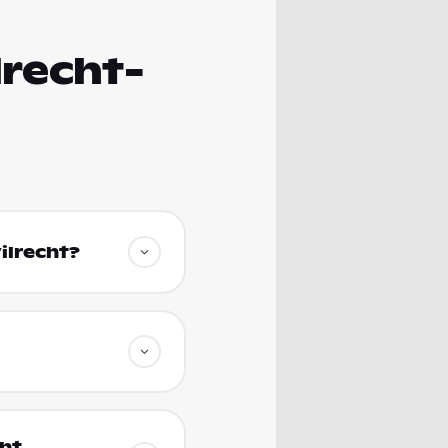
lrecht-
ilrecht?
ht,