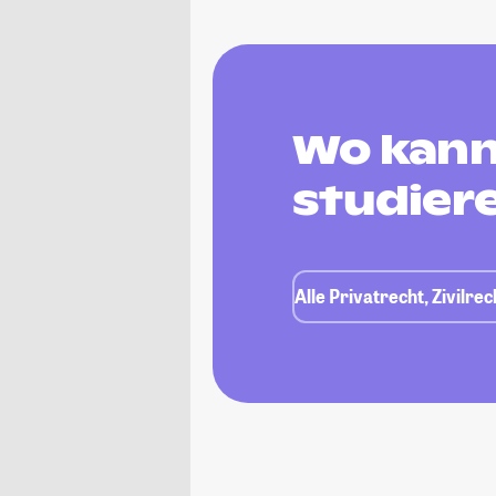
Wo kann 
studier
Alle Privatrecht, Zivilre