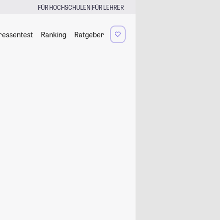
|
FÜR HOCHSCHULEN
FÜR LEHRER
ressentest
Ranking
Ratgeber