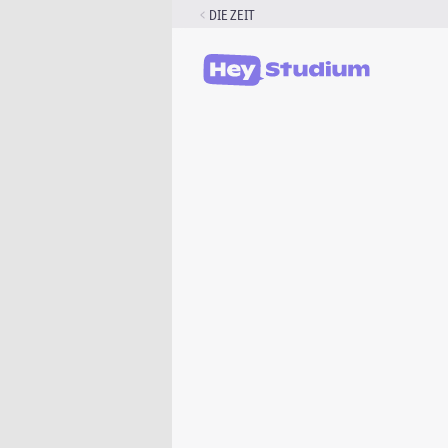
Zum
DIE ZEIT
Inhalt
springen