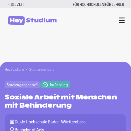
Zum
|
DIE ZEIT
FÜR HOCHSCHULEN
FÜR LEHRER
Inhalt
springen
HeyStudium
Studiengänge
Soziale Arbeit mit Menschen mit Behinderung
Studiengangsprofil
Im Ranking
Soziale Arbeit mit Menschen
mit Behinderung
Duale Hochschule Baden-Württemberg
Bachelor of Arts