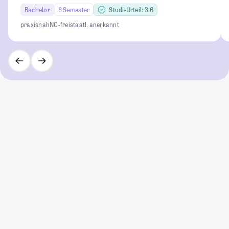
Bachelor
6 Semester
Studi-Urteil: 3.6
praxisnah
NC-frei
staatl. anerkannt