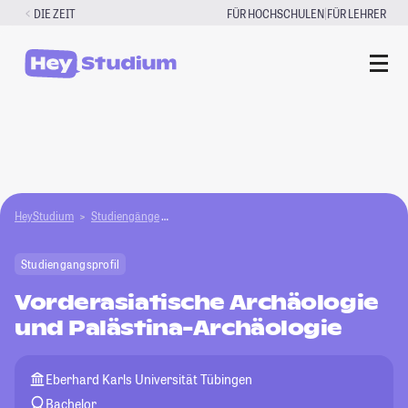
Zum
|
DIE ZEIT
FÜR HOCHSCHULEN
FÜR LEHRER
Inhalt
springen
HeyStudium
Studiengänge
Vorderasiatische Archäologie und Palästina-A
Studiengangsprofil
Vorderasiatische Archäologie
und Palästina-Archäologie
Eberhard Karls Universität Tübingen
Bachelor