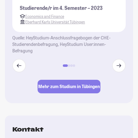
St
Studierende/r im 4. Semester – 2023
Dr
Economics and Finance
Gr
Eberhard Karls Universität Tübingen
St
Re
Quelle: HeyStudium-Anschlussfragebogen der CHE-
un
Studierendenbefragung, HeyStudium User:innen-
ve
Befragung
St
Mehr zum Studium in Tübingen
Kontakt