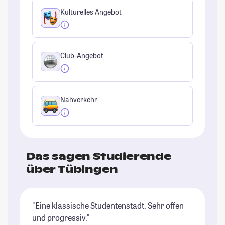
Kulturelles Angebot
Club-Angebot
Nahverkehr
Das sagen Studierende
über Tübingen
"Eine klassische Studentenstadt. Sehr offen
"T
und progressiv."
em