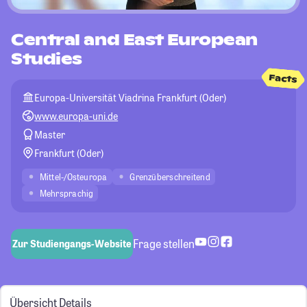
Central and East European
Studies
Facts
Europa-Universität Viadrina Frankfurt (Oder)
www.europa-uni.de
Master
Frankfurt (Oder)
Mittel-/Osteuropa
Grenzüberschreitend
Mehrsprachig
Frage stellen
Zur Studiengangs-Website
Übersicht
Details