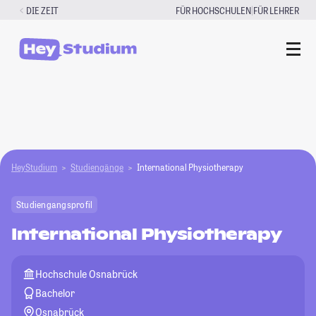
Zum
|
DIE ZEIT
FÜR HOCHSCHULEN
FÜR LEHRER
Inhalt
springen
HeyStudium
Studiengänge
International Physiotherapy
Studiengangsprofil
International Physiotherapy
Hochschule Osnabrück
Bachelor
Osnabrück