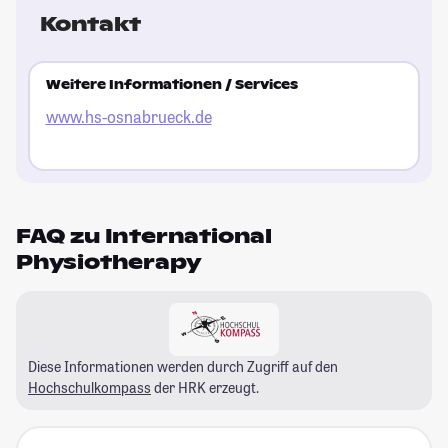
Kontakt
re
Bi
ka
Weitere Informationen / Services
gu
www.hs-osnabrueck.de
St
FAQ zu International
Physiotherapy
Diese Informationen werden durch Zugriff auf den
Hochschulkompass
der HRK erzeugt.