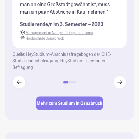
man an eine Großstadt gewöhnt ist, muss
ma
man ein paar Abstriche in Kauf nehmen."
ma
Sc
Studierende/r im 3. Semester – 2023
wo
Management in Nonprofit-Organisations
Vi
Hochschule Osnabrück
od
vi
Quelle: HeyStudium-Anschlussfragebogen der CHE-
Ga
Studierendenbefragung, HeyStudium User:innen-
Ku
Befragung
Th
Mu
So
Ve
Ma
Mehr zum Studium in Osnabrück
Mö
Ex
te
Ku
re