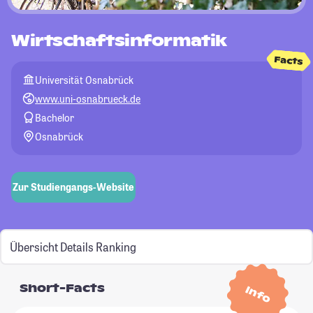
Wirtschaftsinformatik
Facts
Universität Osnabrück
www.uni-osnabrueck.de
Bachelor
Osnabrück
Zur Studiengangs-Website
Übersicht
Details
Ranking
Short-Facts
Info