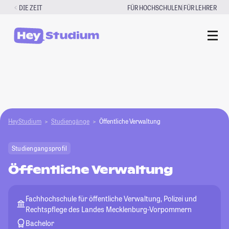
Zum
|
DIE ZEIT
FÜR HOCHSCHULEN
FÜR LEHRER
Inhalt
springen
HeyStudium
Studiengänge
Öffentliche Verwaltung
Studiengangsprofil
Öffentliche Verwaltung
Fachhochschule für öffentliche Verwaltung, Polizei und
Rechtspflege des Landes Mecklenburg-Vorpommern
Bachelor