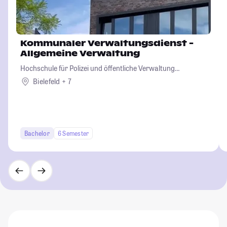
Kommunaler Verwaltungsdienst -
Allgemeine Verwaltung
Hochschule für Polizei und öffentliche Verwaltung
Nordrhein-Westfalen
Bielefeld + 7
Bachelor
6 Semester