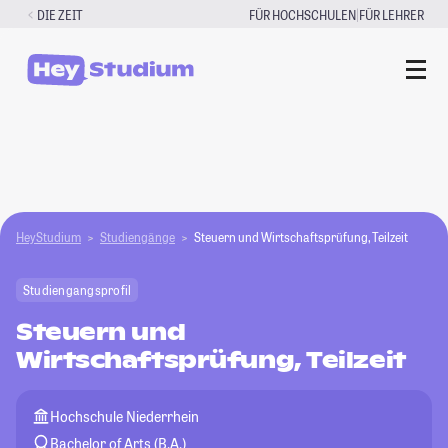
Zum
|
DIE ZEIT
FÜR HOCHSCHULEN
FÜR LEHRER
Inhalt
springen
HeyStudium
Studiengänge
Steuern und Wirtschaftsprüfung, Teilzeit
Studiengangsprofil
Steuern und
Wirtschaftsprüfung, Teilzeit
Hochschule Niederrhein
Bachelor of Arts (B.A.)