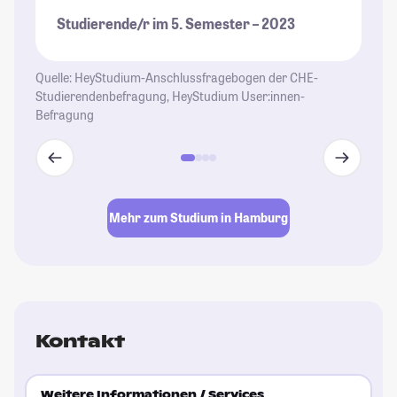
es
Studierende/r im 5. Semester – 2023
si
St
je
Quelle: HeyStudium-Anschlussfragebogen der CHE-
Studierendenbefragung, HeyStudium User:innen-
St
Befragung
Mehr zum Studium in Hamburg
Kontakt
Weitere Informationen / Services