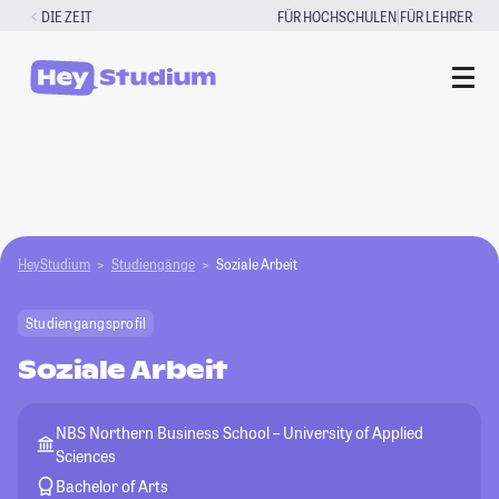
Zum
|
DIE ZEIT
FÜR HOCHSCHULEN
FÜR LEHRER
Inhalt
springen
HeyStudium
Studiengänge
Soziale Arbeit
Studiengangsprofil
Soziale Arbeit
NBS Northern Business School – University of Applied
Sciences
Bachelor of Arts