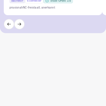
Bachelor
6 Semester
Studi-Urteil: 3.6
praxisnah
NC-frei
staatl. anerkannt