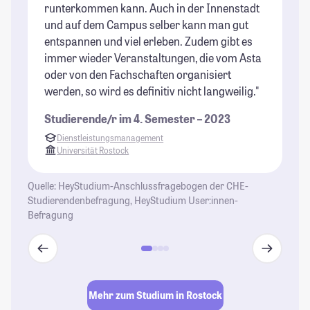
runterkommen kann. Auch in der Innenstadt
ma
und auf dem Campus selber kann man gut
be
entspannen und viel erleben. Zudem gibt es
ab
immer wieder Veranstaltungen, die vom Asta
Ba
oder von den Fachschaften organisiert
di
werden, so wird es definitiv nicht langweilig."
im
St
Studierende/r im 4. Semester – 2023
ka
Dienstleistungsmanagement
wi
Universität Rostock
St
Quelle: HeyStudium-Anschlussfragebogen der CHE-
Studierendenbefragung, HeyStudium User:innen-
Befragung
Mehr zum Studium in Rostock