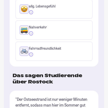
allg. Lebensgefühl
Nahverkehr
Fahrradfreundlichkeit
Das sagen Studierende
über Rostock
"Der Ostseestrand ist nur weniger Minuten
"I
entfernt, sodass man hier im Sommer gut
Fa