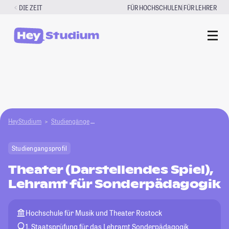
Zum
|
DIE ZEIT
FÜR HOCHSCHULEN
FÜR LEHRER
Inhalt
springen
HeyStudium
Studiengänge
Theater (Darstellendes Spiel), Lehramt für Son
Studiengangsprofil
Theater (Darstellendes Spiel),
Lehramt für Sonderpädagogik
Hochschule für Musik und Theater Rostock
1. Staatsprüfung für das Lehramt Sonderpädagogik