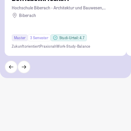
Hochschule Biberach - Architektur und Bauwesen,
Betriebswirtschaft und Biotechnologie
Biberach
Master
3 Semester
Studi-Urteil: 4.7
Zukunftorientiert
Praxisnah
Work-Study-Balance