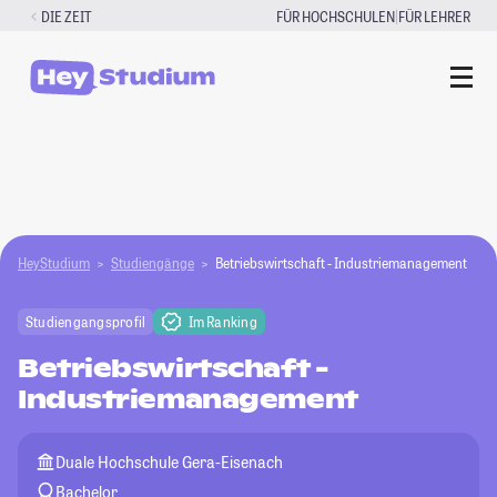
Zum
|
DIE ZEIT
FÜR HOCHSCHULEN
FÜR LEHRER
Inhalt
springen
HeyStudium
Studiengänge
Betriebswirtschaft - Industriemanagement
Studiengangsprofil
Im Ranking
Betriebswirtschaft -
Industriemanagement
Duale Hochschule Gera-Eisenach
Bachelor