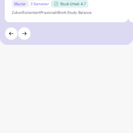
Master
3 Semester
Studi-Urteil: 4.7
Zukunftorientiert
Praxisnah
Work-Study-Balance