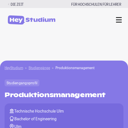
Zum
|
DIE ZEIT
FÜR HOCHSCHULEN
FÜR LEHRER
Inhalt
springen
HeyStudium
Studiengänge
Produktionsmanagement
Studiengangsprofil
Produktionsmanagement
Technische Hochschule Ulm
Bachelor of Engineering
Ulm