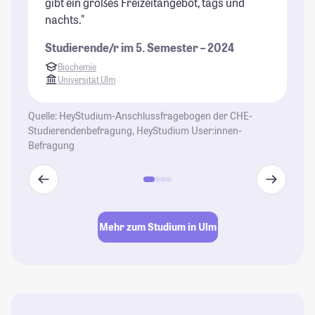
gibt ein großes Freizeitangebot, tags und
Ec
nachts."
St
Studierende/r im 5. Semester – 2024
Biochemie
Universität Ulm
Quelle: HeyStudium-Anschlussfragebogen der CHE-
Studierendenbefragung, HeyStudium User:innen-
Befragung
Mehr zum Studium in Ulm