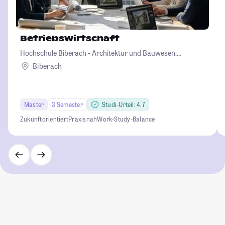
Betriebswirtschaft
Hochschule Biberach - Architektur und Bauwesen,
Betriebswirtschaft und Biotechnologie
Biberach
Master
3 Semester
Studi-Urteil: 4.7
Zukunftorientiert
Praxisnah
Work-Study-Balance