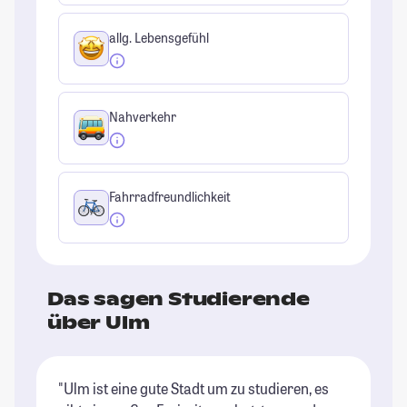
allg. Lebensgefühl
Nahverkehr
Fahrradfreundlichkeit
Das sagen Studierende
über Ulm
"Ulm ist eine gute Stadt um zu studieren, es
"S