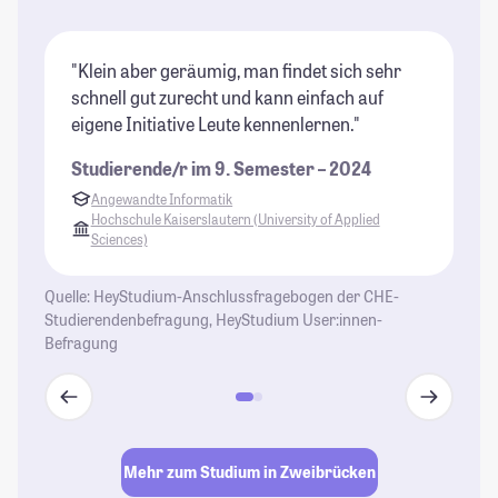
"Klein aber geräumig, man findet sich sehr
"D
schnell gut zurecht und kann einfach auf
wa
eigene Initiative Leute kennenlernen."
We
au
Studierende/r im 9. Semester – 2024
St
Angewandte Informatik
Hochschule Kaiserslautern (University of Applied
Sciences)
Quelle: HeyStudium-Anschlussfragebogen der CHE-
Studierendenbefragung, HeyStudium User:innen-
Befragung
Mehr zum Studium in Zweibrücken