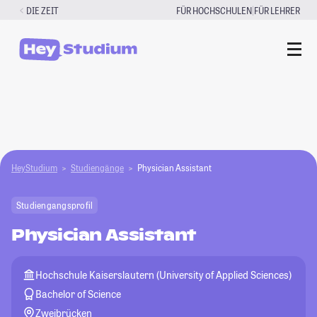
Zum
|
DIE ZEIT
FÜR HOCHSCHULEN
FÜR LEHRER
Inhalt
springen
HeyStudium
Studiengänge
Physician Assistant
Studiengangsprofil
Physician Assistant
Hochschule Kaiserslautern (University of Applied Sciences)
Bachelor of Science
Zweibrücken