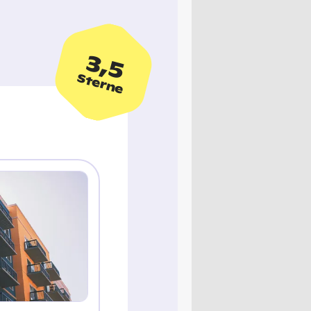
3,5
Sterne