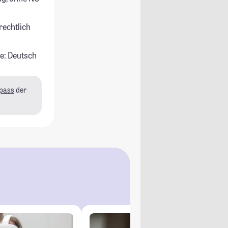
rechtlich
e: Deutsch
pass
der