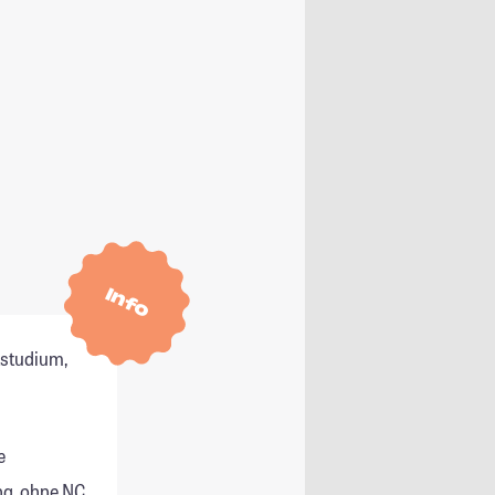
Info
tstudium,
e
g, ohne NC