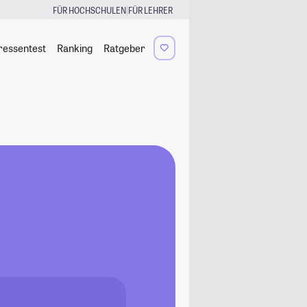
|
FÜR HOCHSCHULEN
FÜR LEHRER
ressentest
Ranking
Ratgeber