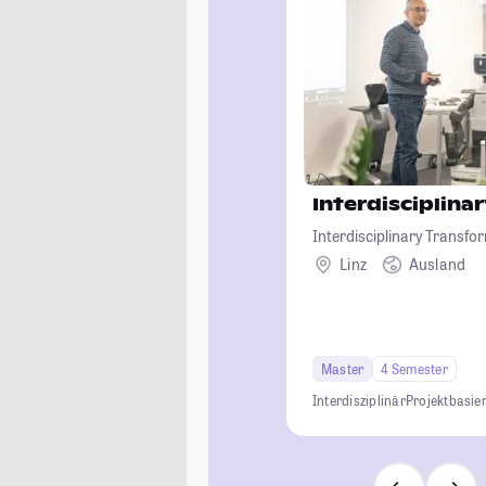
Interdisciplin
Interdisciplinary Transfo
Linz
Ausland
Master
4 Semester
Interdisziplinär
Projektbasier