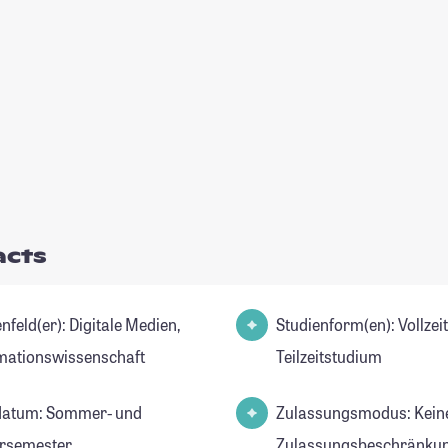
acts
er): Digitale Medien,
Studienform(en): Vollzei
mationswissenschaft
Teilzeitstudium
datum: Sommer- und
Zulassungsmodus: Kein
rsemester
Zulassungsbeschränkun