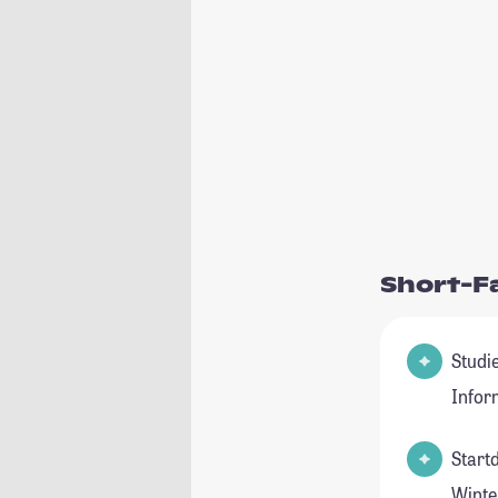
Short-F
Studienfeld(
Infor
Start
Winte