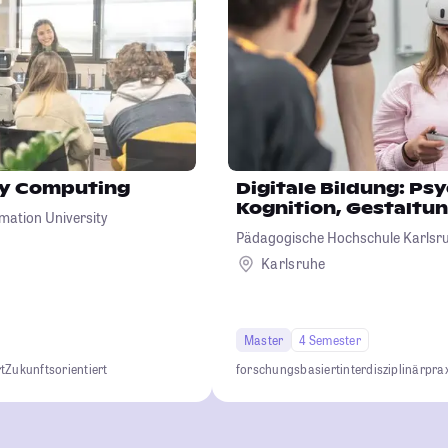
ary Computing
Digitale Bildung: Ps
Kognition, Gestaltu
rmation University
Pädagogische Hochschule Karlsr
Karlsruhe
Master
4 Semester
t
Zukunftsorientiert
forschungsbasiert
interdisziplinär
pra