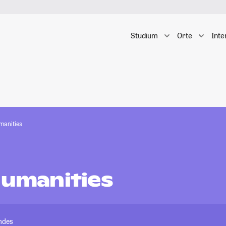
Studium
Orte
Inte
umanities
Humanities
andes