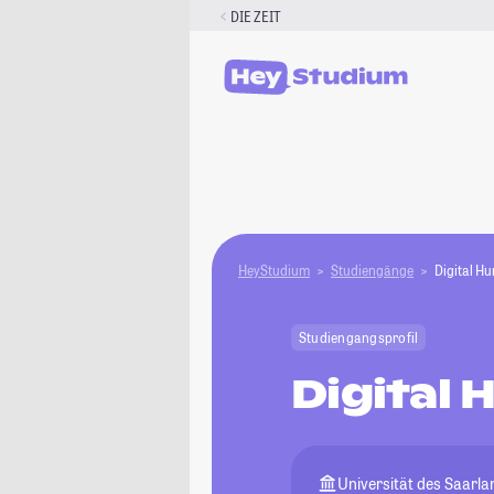
Zum
DIE ZEIT
Inhalt
springen
HeyStudium
Studiengänge
Digital H
Studiengangsprofil
Digital 
Universität des Saarl