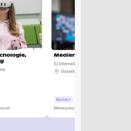
ychologie,
Mediendesign
ng
IU Internationale Hochschule
uhe
Düsseldorf + 4
Bachelor
7 Semester
xisnah
Mediengestaltung
0 € Studiengebühren
Kein NC