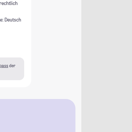
rechtlich
e: Deutsch
pass
der