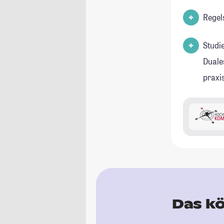
Regel
Studi
Duale
praxi
Das kö