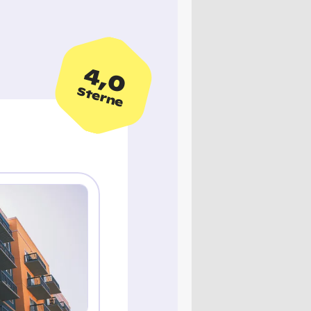
4,0
Sterne