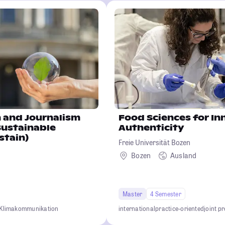
and Journalism
Food Sciences for In
Sustainable
Authenticity
stain)
Freie Universität Bozen
Bozen
Ausland
Master
4 Semester
Klimakommunikation
international
practice-oriented
joint 