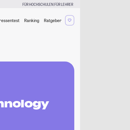
|
FÜR HOCHSCHULEN
FÜR LEHRER
ressentest
Ranking
Ratgeber
chnology