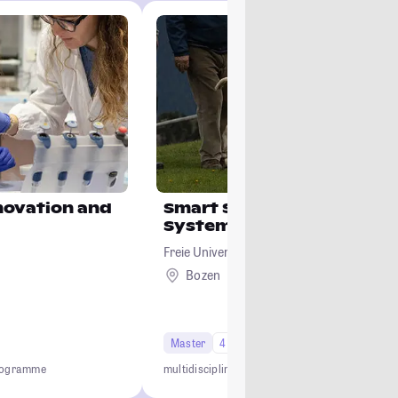
novation and
Smart Sustainable Agricu
Systems in Mountain Are
Freie Universität Bozen
Bozen
Ausland
Master
4 Semester
programme
multidisciplinary
international
practice-oriente