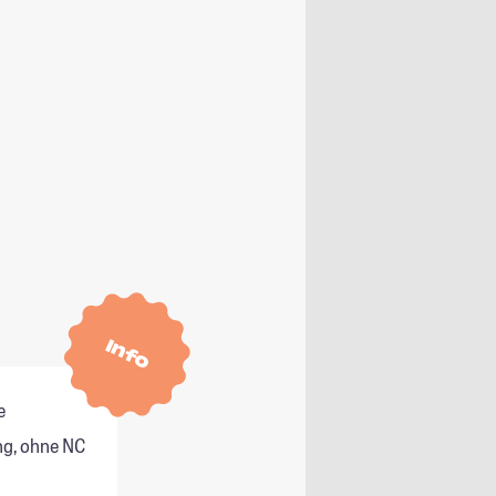
Info
e
g, ohne NC