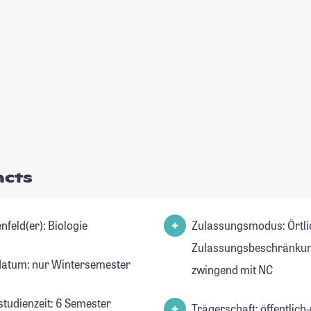
acts
Studienfeld(er): Biologie
Zulassungsmodus: Örtli
Zulassungsbeschränkun
datum: nur Wintersemester
zwingend mit NC
studienzeit: 6 Semester
Trägerschaft: öffentlich-