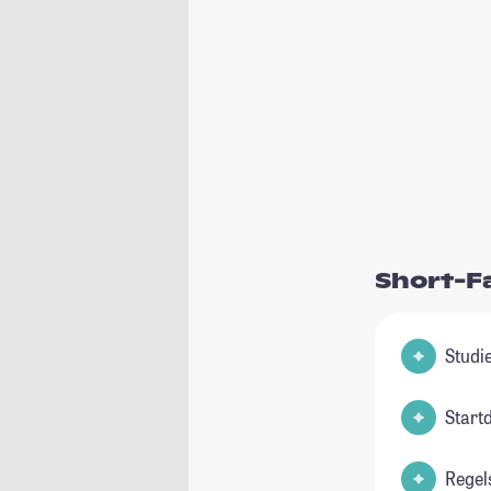
Short-F
Start
Regel