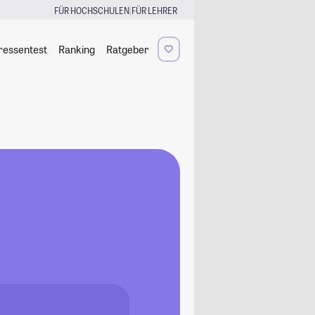
|
FÜR HOCHSCHULEN
FÜR LEHRER
ressentest
Ranking
Ratgeber