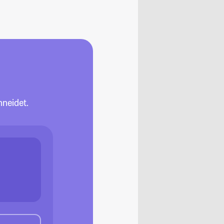
neidet.