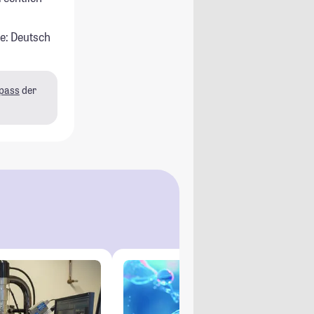
e: Deutsch
pass
der