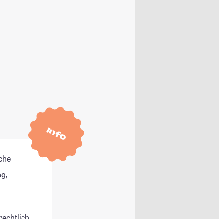
Info
che
g,
rechtlich