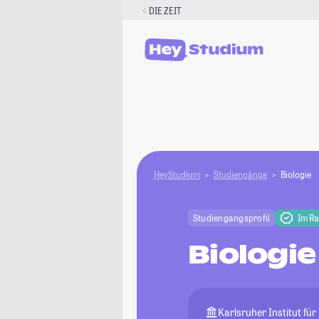
Zum
DIE ZEIT
Inhalt
springen
HeyStudium
Studiengänge
Biologie
Studiengangsprofil
Im R
Biologie
Karlsruher Institut für