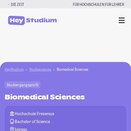
Zum
|
DIE ZEIT
FÜR HOCHSCHULEN
FÜR LEHRER
Inhalt
springen
HeyStudium
Studiengänge
Biomedical Sciences
Studiengangsprofil
Biomedical Sciences
Hochschule Fresenius
Bachelor of Science
Idstein