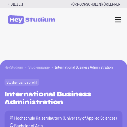
Zum
|
DIE ZEIT
FÜR HOCHSCHULEN
FÜR LEHRER
Inhalt
springen
HeyStudium
Studiengänge
International Business Administration
Studiengangsprofil
International Business
Administration
Hochschule Kaiserslautern (University of Applied Sciences)
Bachelor of Arts