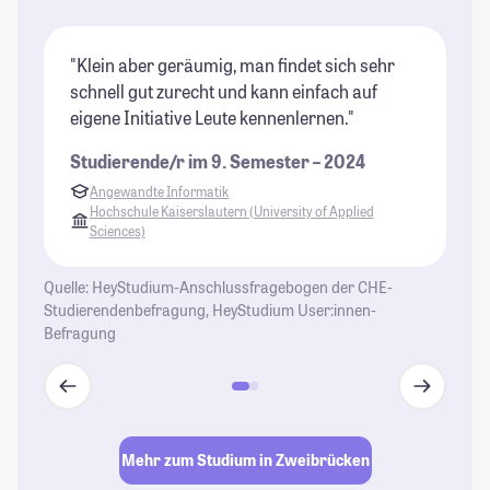
"Klein aber geräumig, man findet sich sehr
"D
schnell gut zurecht und kann einfach auf
wa
eigene Initiative Leute kennenlernen."
We
au
Studierende/r im 9. Semester – 2024
St
Angewandte Informatik
Hochschule Kaiserslautern (University of Applied
Sciences)
Quelle: HeyStudium-Anschlussfragebogen der CHE-
Studierendenbefragung, HeyStudium User:innen-
Befragung
Mehr zum Studium in Zweibrücken