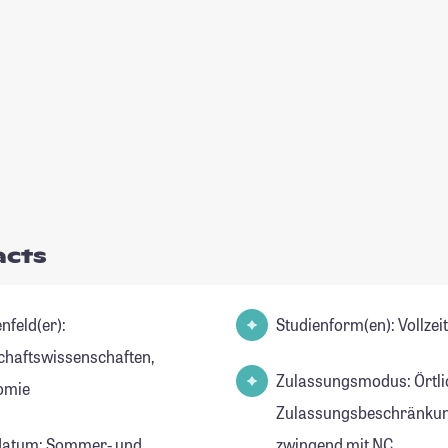
acts
nfeld(er):
Studienform(en): Vollze
chaftswissenschaften,
Zulassungsmodus: Örtli
omie
Zulassungsbeschränkun
datum: Sommer- und
zwingend mit NC