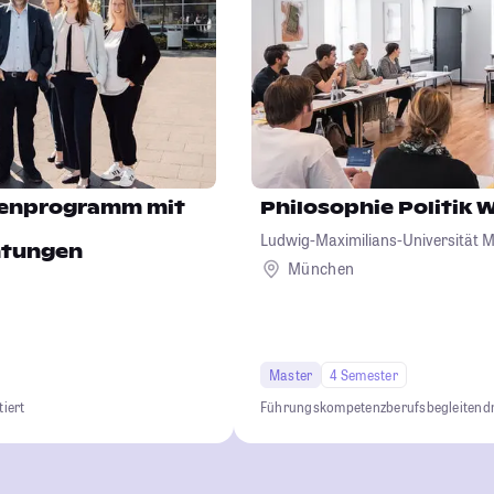
enprogramm mit
Philosophie Politik 
Ludwig-Maximilians-Universität 
htungen
München
Master
4 Semester
tiert
Führungskompetenz
berufsbegleitend