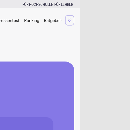
|
FÜR HOCHSCHULEN
FÜR LEHRER
ressentest
Ranking
Ratgeber