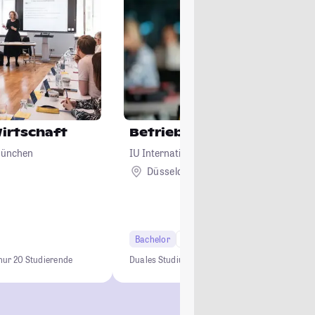
Wirtschaft
Betriebswirtschaftslehre
München
IU Internationale Hochschule
Düsseldorf + 23
Bachelor
7 Semester
nur 20 Studierende
Duales Studium
0 € Studiengebühren
Kein NC