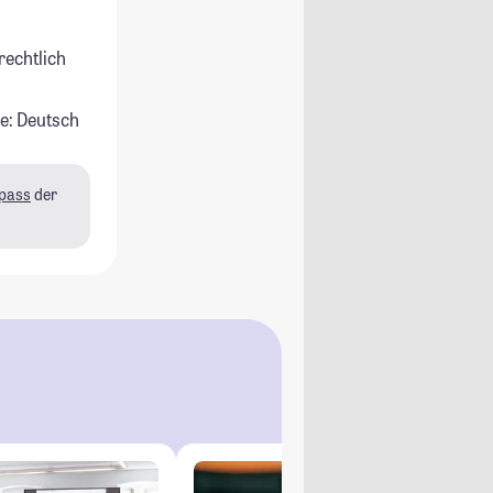
rechtlich
e: Deutsch
pass
der