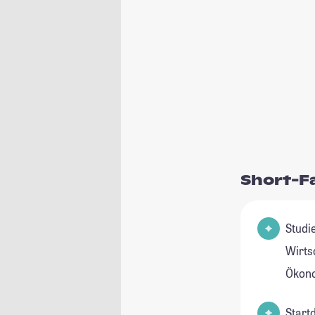
Short-F
Studie
Wirts
Ökon
Start