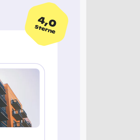
4,0
Sterne