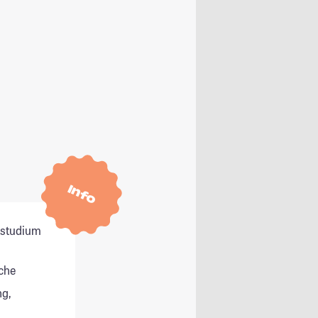
Info
itstudium
che
g,