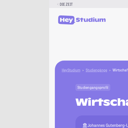
Zum
DIE ZEIT
Inhalt
springen
HeyStudium
Studiengänge
Wirtschaf
Studiengangsprofil
Wirtsch
Johannes Gutenberg-U