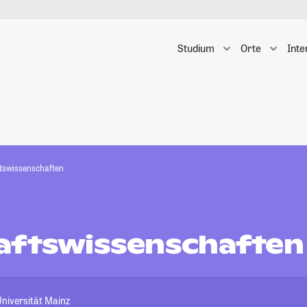
Studium
Orte
Inte
tswissenschaften
aftswissenschaften
niversität Mainz