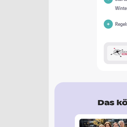
Winte
Regel
Das kö