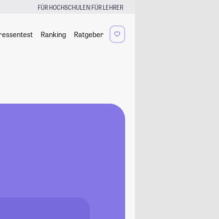
|
FÜR HOCHSCHULEN
FÜR LEHRER
ressentest
Ranking
Ratgeber