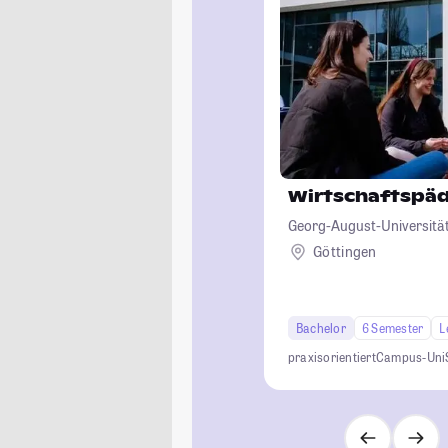
Wirtschaftspä
Georg-August-Universität
Göttingen
Bachelor
6 Semester
L
praxisorientiert
Campus-Uni