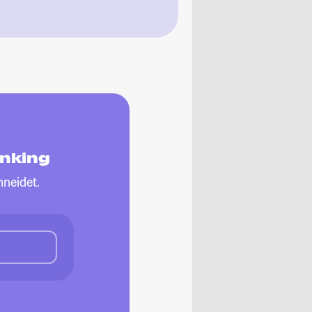
anking
neidet.