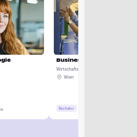
ogie
Business and Economics
Wirtschaftsuniversität Wien
Wien
Ausland
Bachelor
6 Semester
ie