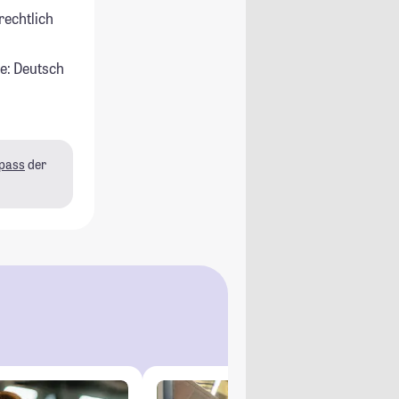
rechtlich
e: Deutsch
pass
der