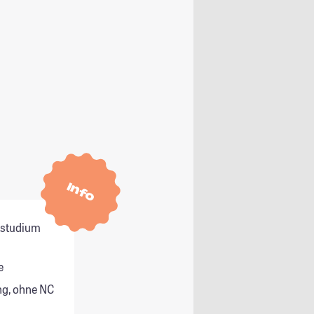
Info
itstudium
e
g, ohne NC