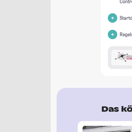
Contr
Start
Regel
Das kö