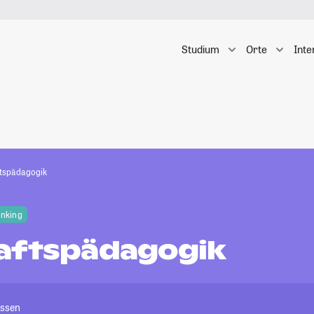
Studium
Orte
Inte
ftspädagogik
anking
aftspädagogik
Essen