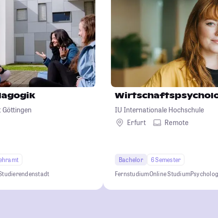
dagogik
Wirtschaftspsychol
 Göttingen
IU Internationale Hochschule
Erfurt
Remote
ehramt
Bachelor
6 Semester
Studierendenstadt
Fernstudium
Online Studium
Psycholog