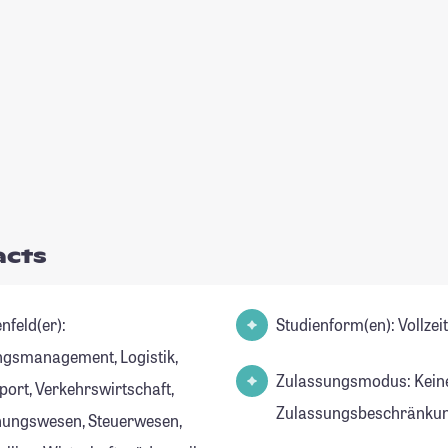
acts
nfeld(er):
Studienform(en): Vollze
ngsmanagement, Logistik,
Zulassungsmodus: Kein
port, Verkehrswirtschaft,
Zulassungsbeschränkun
ungswesen, Steuerwesen,