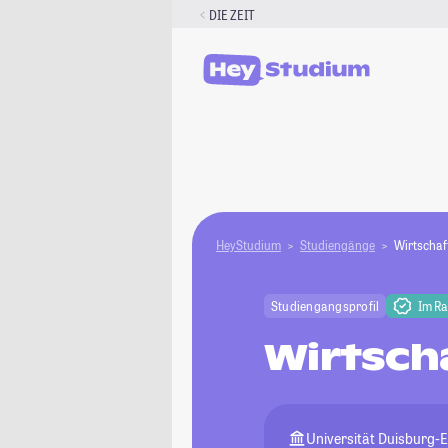
Zum
DIE ZEIT
Inhalt
springen
HeyStudium
Studiengänge
Wirtscha
Studiengangsprofil
Im R
Wirtsch
Universität Duisburg-