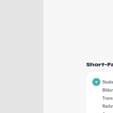
Short-F
Studie
Bildu
Trans
Rechn