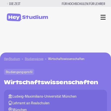
Zum
|
DIE ZEIT
FÜR HOCHSCHULEN
FÜR LEHRER
Inhalt
springen
HeyStudium
Studiengänge
Wirtschaftswissenschaften
Studiengangsprofil
Wirtschaftswissenschaften
Ludwig-Maximilians-Universität München
Lehramt an Realschulen
München