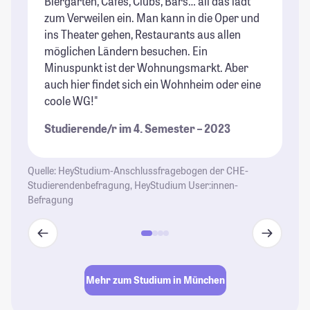
Biergärten, Cafés, Clubs, Bars… all das lädt
St
zum Verweilen ein. Man kann in die Oper und
ins Theater gehen, Restaurants aus allen
möglichen Ländern besuchen. Ein
Minuspunkt ist der Wohnungsmarkt. Aber
auch hier findet sich ein Wohnheim oder eine
coole WG!"
Studierende/r im 4. Semester – 2023
Quelle: HeyStudium-Anschlussfragebogen der CHE-
Studierendenbefragung, HeyStudium User:innen-
Befragung
Mehr zum Studium in München