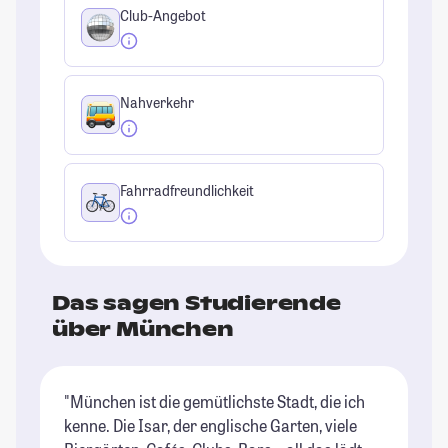
Club-Angebot
Nahverkehr
Fahrradfreundlichkeit
Das sagen Studierende
über München
"München ist die gemütlichste Stadt, die ich
"G
kenne. Die Isar, der englische Garten, viele
un