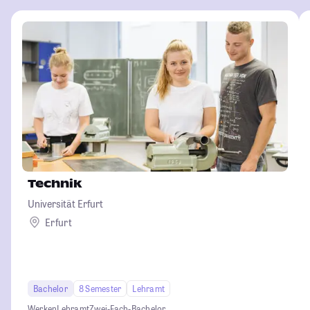
Technik
Universität Erfurt
Erfurt
Bachelor
8 Semester
Lehramt
Werken
Lehramt
Zwei-Fach-Bachelor