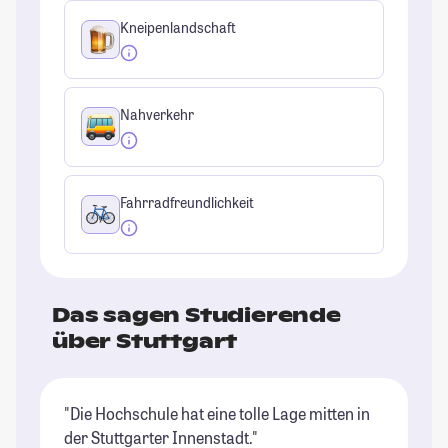
Kneipenlandschaft
Nahverkehr
Fahrradfreundlichkeit
Das sagen Studierende
über Stuttgart
"Die Hochschule hat eine tolle Lage mitten in
"U
der Stuttgarter Innenstadt."
Ei