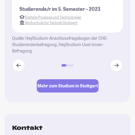
so
Studierende/r im 5. Semester – 2023
St
Digitale Prozesse und Technologien
Hochschule für Technik Stuttgart
Quelle: HeyStudium-Anschlussfragebogen der CHE-
Studierendenbefragung, HeyStudium User:innen-
Befragung
Mehr zum Studium in Stuttgart
Kontakt