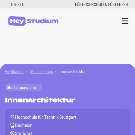
Zum
|
DIE ZEIT
FÜR HOCHSCHULEN
FÜR LEHRER
Inhalt
springen
HeyStudium
Studiengänge
Innenarchitektur
Studiengangsprofil
Innenarchitektur
Hochschule für Technik Stuttgart
Bachelor
Stuttgart