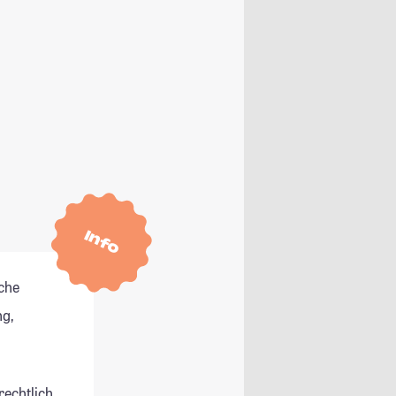
Info
che
g,
rechtlich