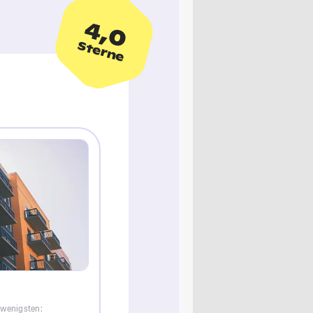
4,0
Sterne
 wenigsten: