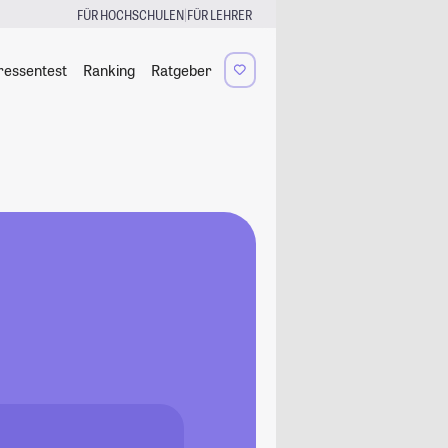
|
FÜR HOCHSCHULEN
FÜR LEHRER
ressentest
Ranking
Ratgeber