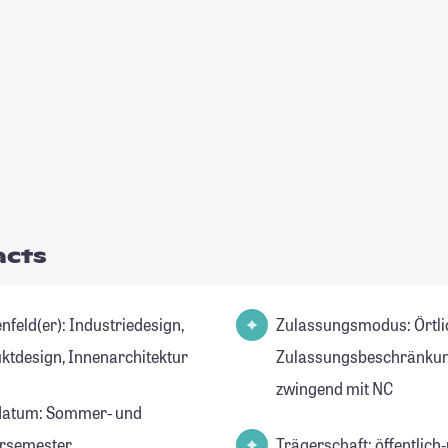
acts
er): Industriedesign,
Zulassungsmodus: Örtli
ktdesign, Innenarchitektur
Zulassungsbeschränkun
zwingend mit NC
datum: Sommer- und
rsemester
Trägerschaft: öffentlich-