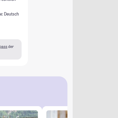
e: Deutsch
pass
der