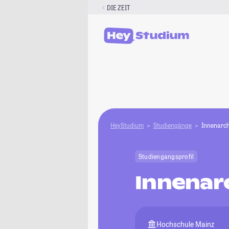
Zum
DIE ZEIT
Inhalt
springen
HeyStudium
Studiengänge
Innenarch
Studiengangsprofil
Innenar
Hochschule Mainz