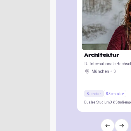
Architektur
IU Internationale Hochsc
München + 3
Bachelor
8 Semester
Duales Studium
0 € Studien