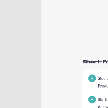
Short-F
Studienfeld(
Produ
Start
Winte