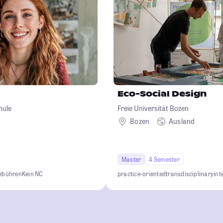
Eco-Social Design
hule
Freie Universität Bozen
Bozen
Ausland
Master
4 Semester
gebühren
Kein NC
practice-oriented
transdisciplinary
int