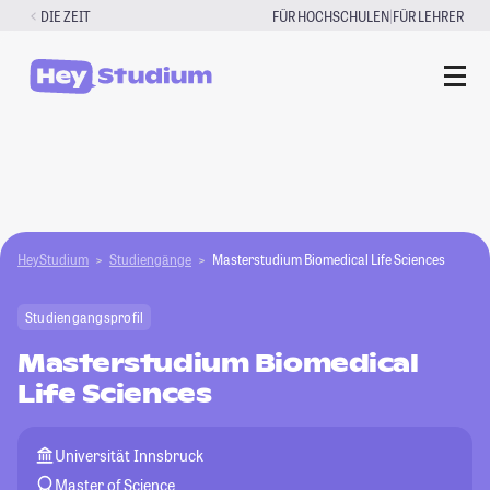
Zum
|
DIE ZEIT
FÜR HOCHSCHULEN
FÜR LEHRER
Inhalt
springen
HeyStudium
Studiengänge
Masterstudium Biomedical Life Sciences
Studiengangsprofil
Masterstudium Biomedical
Life Sciences
Universität Innsbruck
Master of Science