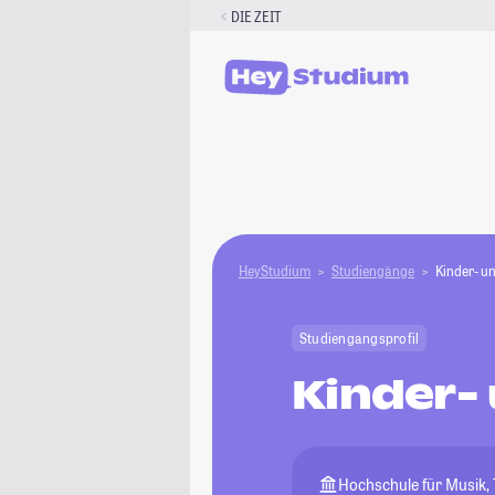
Zum
DIE ZEIT
Inhalt
springen
HeyStudium
Studiengänge
Kinder- u
Studiengangsprofil
Kinder-
Hochschule für Musik,