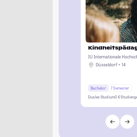
Kindheitspäda
IU Internationale Hochsc
Düsseldorf + 14
Bachelor
7 Semester
Duales Studium
0 € Studien