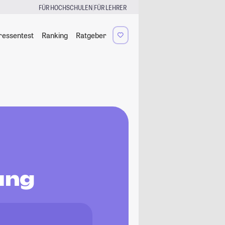
|
FÜR HOCHSCHULEN
FÜR LEHRER
ressentest
Ranking
Ratgeber
ung