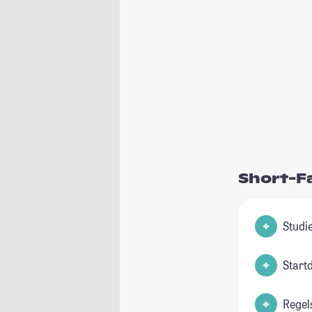
Short-F
Start
Regel