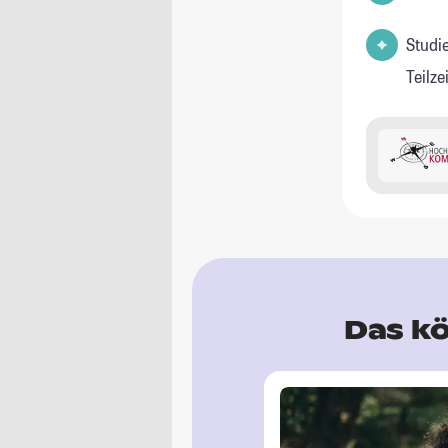
Studi
Teilz
Das kö