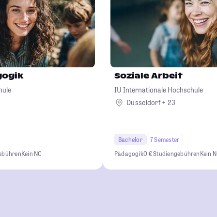
gogik
Soziale Arbeit
hule
IU Internationale Hochschule
Düsseldorf + 23
Bachelor
7 Semester
gebühren
Kein NC
Pädagogik
0 € Studiengebühren
Kein 