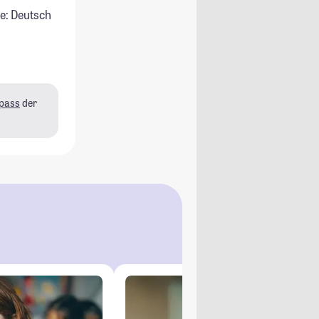
e: Deutsch
pass
der