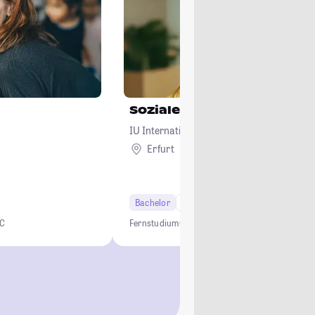
Soziale Arbeit
IU Internationale Hochschule
Erfurt
Remote
Bachelor
6 Semester
NC
Fernstudium
Online Studium
Soziale Arbeit