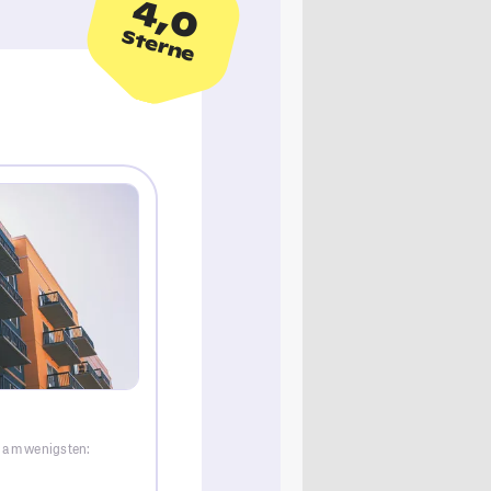
4,0
Sterne
r am wenigsten: