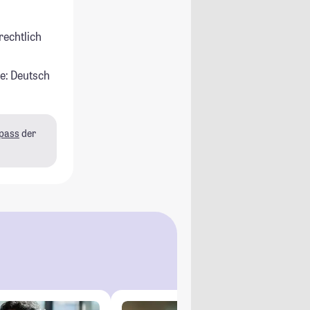
rechtlich
e: Deutsch
pass
der