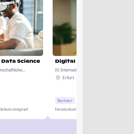
 Data Science
Digital Business
nschaftliche
IU Internationale Hochschule
ernehmensführung
Erfurt
Remote
Bachelor
6 Semester
ktikum integriert
Fernstudium
Online Studium
Business