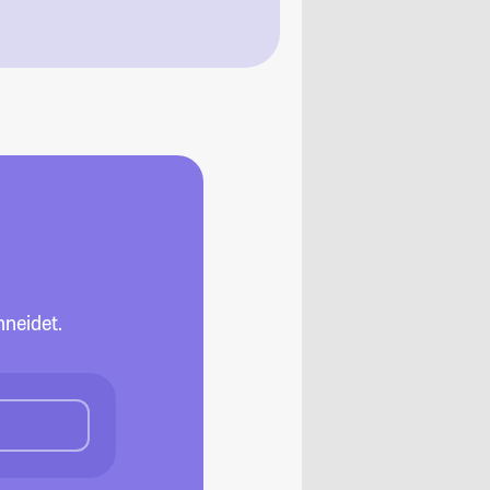
neidet.