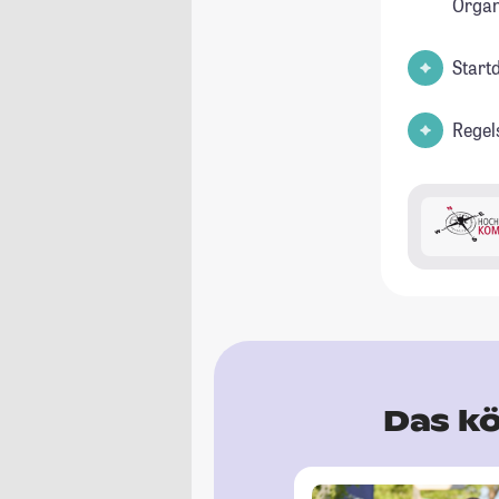
Orga
Start
Regel
Das kö