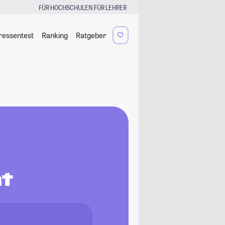
|
FÜR HOCHSCHULEN
FÜR LEHRER
ressentest
Ranking
Ratgeber
nt