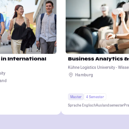
 in International
Business Analytics &
Kühne Logistics University - Wisse
sity
Hochschule für Logistik und Unt
Hamburg
land
Master
4 Semester
Sprache Englisch
Auslandsemester
Pra