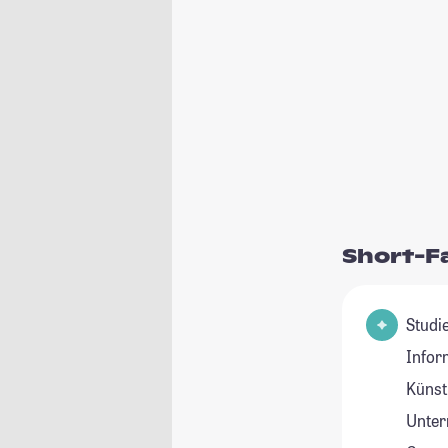
Short-F
Studienfeld
Infor
Künstl
Unte