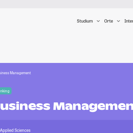
Studium
Orte
Inte
usiness Management
anking
 Business Manageme
 Applied Sciences