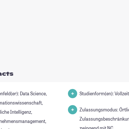
acts
(er): Data Science,
Studienform(en): Vollze
mationswissenschaft,
Zulassungsmodus: Örtli
iche Intelligenz,
Zulassungsbeschränkun
rnehmensmanagement,
zwingend mit NC