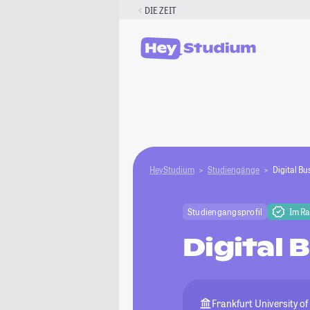
Zum
DIE ZEIT
Inhalt
springen
HeyStudium
Studiengänge
Digital B
Studiengangsprofil
Im R
Digital
Frankfurt University of