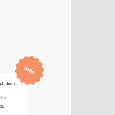
Info
itstudium
che
g,