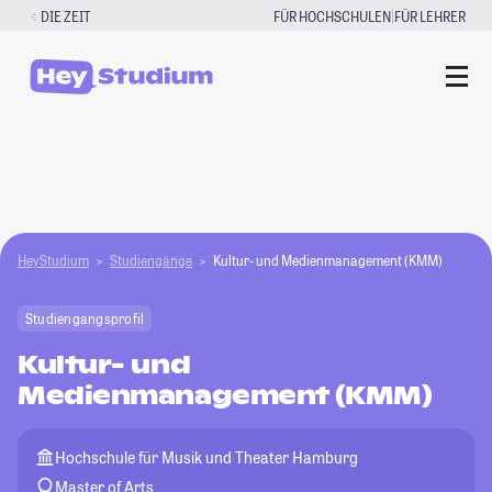
Zum
|
DIE ZEIT
FÜR HOCHSCHULEN
FÜR LEHRER
Inhalt
springen
HeyStudium
Studiengänge
Kultur- und Medienmanagement (KMM)
Studiengangsprofil
Kultur- und
Medienmanagement (KMM)
Hochschule für Musik und Theater Hamburg
Master of Arts