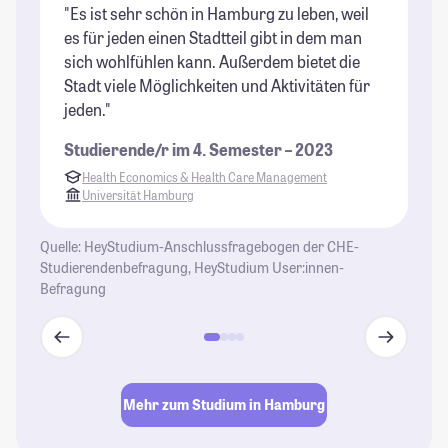
"Es ist sehr schön in Hamburg zu leben, weil
"T
es für jeden einen Stadtteil gibt in dem man
(i
sich wohlfühlen kann. Außerdem bietet die
wu
Stadt viele Möglichkeiten und Aktivitäten für
Au
jeden."
un
se
Studierende/r im 4. Semester – 2023
de
Health Economics & Health Care Management
St
Universität Hamburg
Quelle: HeyStudium-Anschlussfragebogen der CHE-
Studierendenbefragung, HeyStudium User:innen-
Befragung
Mehr zum Studium in Hamburg